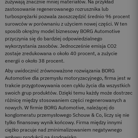
zużywają znacznie mniej materiałów. Na przykład
zastosowanie regenerowanego rozrusznika lub
turbosprężarki pozwala zaoszczędzić średnio 96 procent
surowców w porównaniu z użyciem nowej części. W ten
sposób okrężny model biznesowy BORG Automotive
przyczynia się do bardziej odpowiedzialnego
wykorzystania zasobów. Jednocześnie emisja CO2
zostaje zredukowana o około 40 procent, a zużycie
energii o około 38 procent.
Aby uwidocznić zrównoważone rozwiązania BORG
Automotive dla przemysłu motoryzacyjnego, firma jest w
trakcie przygotowywania ocen cyklu życia dla wszystkich
swoich grup produktów. Dzięki temu każdy może dostrzec
różnicę między stosowaniem części regenerowanych a
nowych. W firmie BORG Automotive, należącej do
konglomeratu przemysłowego Schouw & Co, liczy się nie
tylko finansowy wynik końcowy. Firma między innymi
ciężko pracuje nad zminimalizowaniem negatywnego
wpływu produkcji na środowisko.