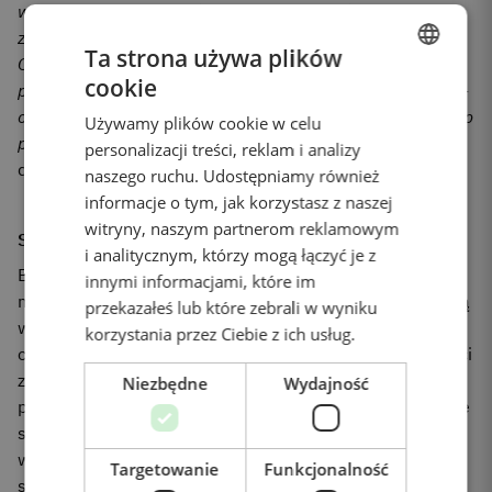
wyprodukowanych części zamiennych. Rośnie
zapotrzebowanie na regenerowane części samochodowe.
Ta strona używa plików
Oczywiście jesteśmy z tego zadowoleni, a po
cookie
przeprowadzeniu oceny cyklu życia, my - i nasi partnerzy -
ENGLISH
otrzymujemy jasny obraz wpływu wszystkich naszych grup
Używamy plików cookie w celu
DANISH
produktów na środowisko i klimat
, mówi Sten Højland,
personalizacji treści, reklam i analizy
GERMAN
dyrektor ds. zgodności w BORG Automotive.
naszego ruchu. Udostępniamy również
informacje o tym, jak korzystasz z naszej
POLISH
witryny, naszym partnerom reklamowym
System zwrotów jest podstawą modelu kołowego
FRENCH
i analitycznym, którzy mogą łączyć je z
BORG Automotive odnotował sprzedaż w wysokości 954
SPANISH
innymi informacjami, które im
mln DKK w pierwszej połowie 2022 roku i jest największą
przekazałeś lub które zebrali w wyniku
w Europie niezależną firmą zajmującą się regeneracją
korzystania przez Ciebie z ich usług.
części samochodowych. Firma odbiera uszkodzone części
zamienne z łańcucha dystrybucji i daje im nowe życie
Niezbędne
Wydajność
poprzez regenerację. Zregenerowane części są następnie
sprzedawane do kanału dystrybucji, który sprzedaje je
warsztatom samochodowym, które wymieniają części
Targetowanie
Funkcjonalność
samochodu, umożliwiając konsumentowi dalszą jazdę.