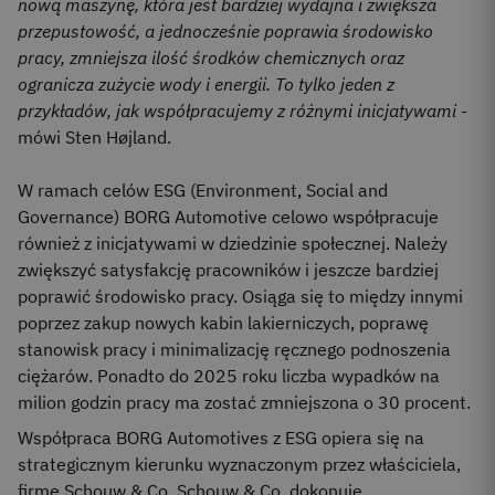
nową maszynę, która jest bardziej wydajna i zwiększa
przepustowość, a jednocześnie poprawia środowisko
pracy, zmniejsza ilość środków chemicznych oraz
ogranicza zużycie wody i energii. To tylko jeden z
przykładów, jak współpracujemy z różnymi inicjatywami
-
mówi Sten Højland.
W ramach celów ESG (Environment, Social and
Governance) BORG Automotive celowo współpracuje
również z inicjatywami w dziedzinie społecznej. Należy
zwiększyć satysfakcję pracowników i jeszcze bardziej
poprawić środowisko pracy. Osiąga się to między innymi
poprzez zakup nowych kabin lakierniczych, poprawę
stanowisk pracy i minimalizację ręcznego podnoszenia
ciężarów. Ponadto do 2025 roku liczba wypadków na
milion godzin pracy ma zostać zmniejszona o 30 procent.
Współpraca BORG Automotives z ESG opiera się na
strategicznym kierunku wyznaczonym przez właściciela,
firmę Schouw & Co. Schouw & Co. dokonuje