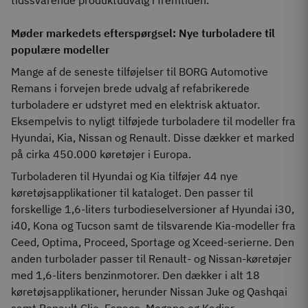
tidssvarende produktudvalg i fremtiden."
Møder markedets efterspørgsel: Nye turboladere til
populære modeller
Mange af de seneste tilføjelser til BORG Automotive
Remans i forvejen brede udvalg af refabrikerede
turboladere er udstyret med en elektrisk aktuator.
Eksempelvis to nyligt tilføjede turboladere til modeller fra
Hyundai, Kia, Nissan og Renault. Disse dækker et marked
på cirka 450.000 køretøjer i Europa.
Turboladeren til Hyundai og Kia tilføjer 44 nye
køretøjsapplikationer til kataloget. Den passer til
forskellige 1,6-liters turbodieselversioner af Hyundai i30,
i40, Kona og Tucson samt de tilsvarende Kia-modeller fra
Ceed, Optima, Proceed, Sportage og Xceed-serierne. Den
anden turbolader passer til Renault- og Nissan-køretøjer
med 1,6-liters benzinmotorer. Den dækker i alt 18
køretøjsapplikationer, herunder Nissan Juke og Qashqai