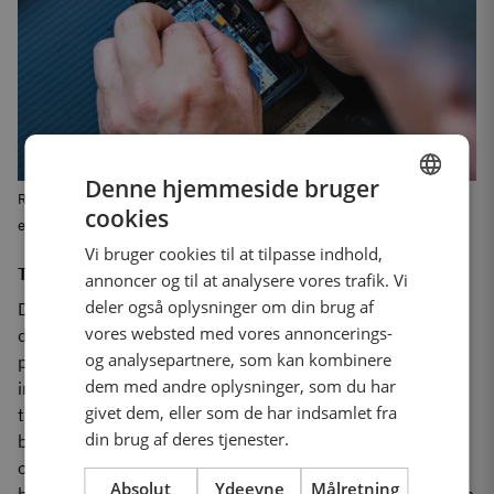
Denne hjemmeside bruger
Refabrikation af en elektrisk aktuator kræver specialiseret ekspertise -
cookies
ENGLISH
en ekspertise, som BORG Automotive Reman mestrer.
Vi bruger cookies til at tilpasse indhold,
DANISH
Tidlig erkendelse af trenden mod elektronik
annoncer og til at analysere vores trafik. Vi
GERMAN
deler også oplysninger om din brug af
Dette urokkelige fokus på kvalitet sikrer ikke blot
vores websted med vores annoncerings-
driftssikkerheden af refabrikerede turboladere, men
POLISH
og analysepartnere, som kan kombinere
placerer også BORG Automotive Reman i spidsen for
FRENCH
dem med andre oplysninger, som du har
innovation i branchen. Virksomheden identificerede
SPANISH
givet dem, eller som de har indsamlet fra
tidligt trenden mod elektronik og integration af
din brug af deres tjenester.
bilsystemer og investerede i den nødvendige ekspertise
og processer rettidigt. Det betyder, at virksomheden ikke
Absolut
Ydeevne
Målretning