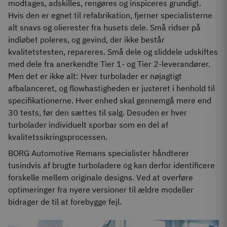
modtages, adskilles, rengøres og inspiceres grundigt.
Hvis den er egnet til refabrikation, fjerner specialisterne
alt snavs og olierester fra husets dele. Små ridser på
indløbet poleres, og gevind, der ikke består
kvalitetstesten, repareres. Små dele og sliddele udskiftes
med dele fra anerkendte Tier 1- og Tier 2-leverandører.
Men det er ikke alt: Hver turbolader er nøjagtigt
afbalanceret, og flowhastigheden er justeret i henhold til
specifikationerne. Hver enhed skal gennemgå mere end
30 tests, før den sættes til salg. Desuden er hver
turbolader individuelt sporbar som en del af
kvalitetssikringsprocessen.
BORG Automotive Remans specialister håndterer
tusindvis af brugte turboladere og kan derfor identificere
forskelle mellem originale designs. Ved at overføre
optimeringer fra nyere versioner til ældre modeller
bidrager de til at forebygge fejl.