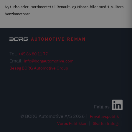
Ny turbolader i sortimentet til Renault- og Nissan-biler med 1,6-liters
benzinmotorer.
Tel:
+45 86 80 11 77
Email:
info@borgautomotive.com
Besøg BORG Automotive Group
Mød os på Automechanika
Hal 3.0 Stand G51
Følg os
Bestil billetter
© BORG Automotive A/S 2026 |
|
Privatlivspolitik
|
|
Vores Politikker
Skattestrategi